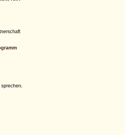
tnerschaft
rogramm
 sprechen.
en- und Grundschulkindern